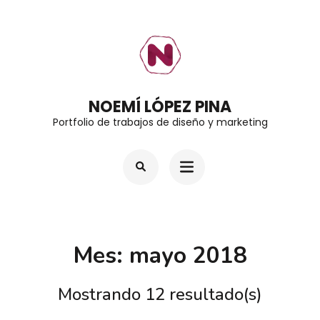
Saltar
al
contenido
(presiona
la
NOEMÍ LÓPEZ PINA
Portfolio de trabajos de diseño y marketing
tecla
Intro)
Mes:
mayo 2018
Mostrando 12 resultado(s)